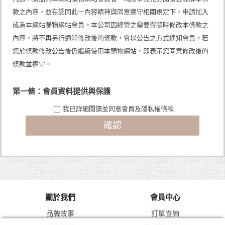
款之內容，並在認同此一內容精神與同意遵守相關規定下，申請加入
成為本網站購物網站會員。本公司因經營之需要得隨時修改本條款之
內容，將不再另行通知修改後的條款，會以公告之方式通知會員。若
您於條款修改公告後仍繼續使用本購物網站，即表示您同意修改後的
條款並遵守。
第一條：會員資料提供與保護
申請人應依本公司提供之會員申請表格內容，詳實提供正確且完整之
我已詳細閱讀並同意會員及隱私權條款
個人資料。前述資料如有異動，會員應主動即時通知本公司客服中
心，本公司並得對會員之資格進行審查核駁。 本公司對於會員提供之
資料，得不定時進行審查。如有任何經本公司認為不實、錯誤或有異
常之資料，本公司得逕行予以刪除或終止其會員資格。倘有涉及不法
嫌疑，本公司並得主動向司法機關舉發。 申請人如未滿二十歲者，應
事先經其法定代理人同意及瞭解後，始得申請加入成為本網站購物網
站會員。申請程序完畢，即視為申請人已取得法定代理人之同意及瞭
解。如有違誤，申請人及其法定代理人應自負完全法律責任。 申請人
（即會員）同意本公司可能會因會員使用本網站各項服務而蒐集到會
員之個人資料，該等資料將會在會員與本公司間交易往來、消費者管
關於我們
會員中心
理服務、行銷本公司或關係企業的產品服務及經營本公司營業項目等
目的下，於本網站提供服務之地區內處理利用，直到本網站停止服務
品牌故事
訂單查詢
為止，並僅在前述目的範圍內，將會員個人資料提供給本公司關係企