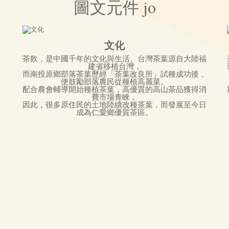
圖文元件 jo
文化
茶飲，是中國千年的文化與生活。台灣茶葉源自大陸福
建省移植台灣，
而南投原鄉部落茶葉歷經「茶葉改良所」試種成功後，
便鼓勵部落農民從種植高麗菜。
配合農會輔導開始種植茶葉，高優質的高山茶品獲得消
費市場青睞，
因此，很多原住民的土地陸續改種茶葉，而發展至今日
成為仁愛鄉優質茶區。