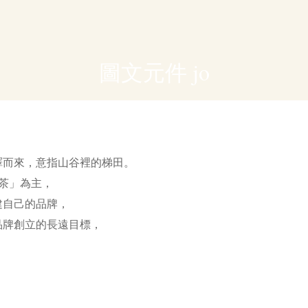
圖文元件 jo
n音譯而來，意指山谷裡的梯田。
茶」為主，
建自己的品牌，
品牌創立的長遠目標，